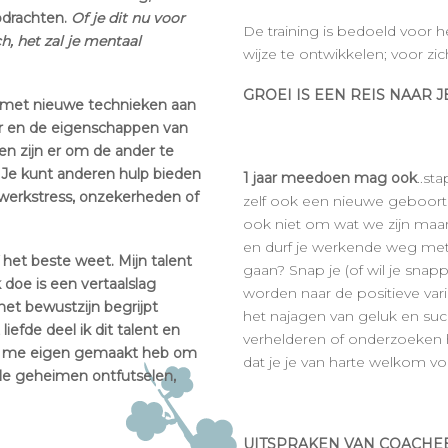
pdrachten.
Of je dit nu voor
De training is bedoeld voor 
h, het zal je mentaal
wijze te ontwikkelen; voor zic
GROEI IS EEN REIS NAAR J
of met nieuwe technieken aan
er en de eigenschappen van
n zijn er om de ander te
 Je kunt anderen hulp bieden
1 jaar meedoen mag ook
..st
, werkstress, onzekerheden of
zelf ook een nieuwe geboorte
ook niet om wat we zijn maar
en durf je werkende weg met 
 het beste weet. Mijn talent
gaan? Snap je (of wil je sna
 doe is een vertaalslag
worden naar de positieve vari
et bewustzijn begrijpt
het najagen van geluk en succ
fde deel ik dit talent en
verhelderen of onderzoeken h
 ik me eigen gemaakt heb om
dat je je van harte welkom 
le geheimen ontfutselen,
UITSPRAKEN VAN COACHEE