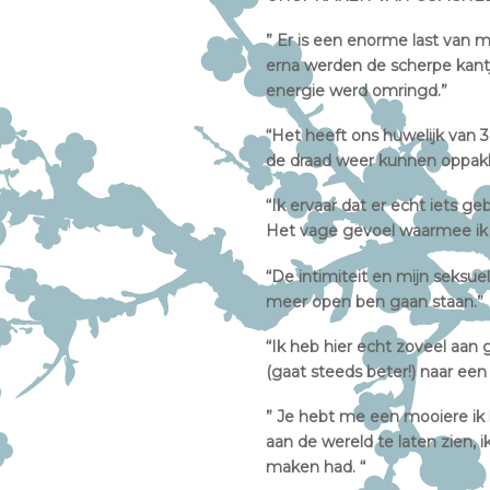
” Er is een enorme last va
erna werden de scherpe kantj
energie werd omringd.”
“Het heeft ons huwelijk van 
de draad weer kunnen oppakk
“Ik ervaar dat er echt iets ge
Het vage gevoel waarmee ik 
“De intimiteit en mijn seksue
meer open ben gaan staan.”
“Ik heb hier echt zoveel aan 
(gaat steeds beter!) naar een
” Je hebt me een mooiere ik 
aan de wereld te laten zien, 
maken had. “