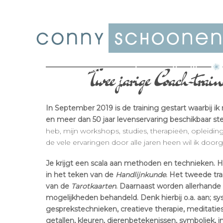
Twee jarige Coach-train
In September 2019 is de training gestart waarbij ik 
en meer dan 50 jaar levenservaring beschikbaar ste
heb, mijn workshops, studies, therapieën, opleidin
de vele ervaringen door alle jaren heen wil ik door
Je krijgt een scala aan methoden en technieken. He
in het teken van de
Handlijnkunde
. Het tweede tra
van de
Tarotkaarten
. Daarnaast worden allerhande
mogelijkheden behandeld. Denk hierbij o.a. aan; s
gesprekstechnieken, creatieve therapie, meditaties e
getallen, kleuren, dierenbetekenissen, symboliek, i