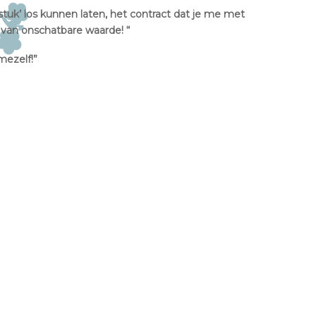
rstuk’ los kunnen laten, het contract dat je me met
 van onschatbare waarde! “
mezelf!”