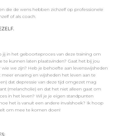
hen die de wens hebben zichzelf op professionele
hzelf of als coach.
EZELF.
ap jij in het geboorteproces van deze training om
 te kunnen laten plaatsvinden? Gaat het bij jou
 wie we zijn? Heb je behoefte aan levenswijsheden
meer ervaring en wijsheden het leven aan te
ppen) dat depressie van deze tijd omgezet mag
ant (melancholie) en dat het niet alleen gaat om
es in het leven? Wil je je eigen standpunten
oe het is vanuit een andere invalshoek? Ik hoop
voelt om mee te komen doen!
S: