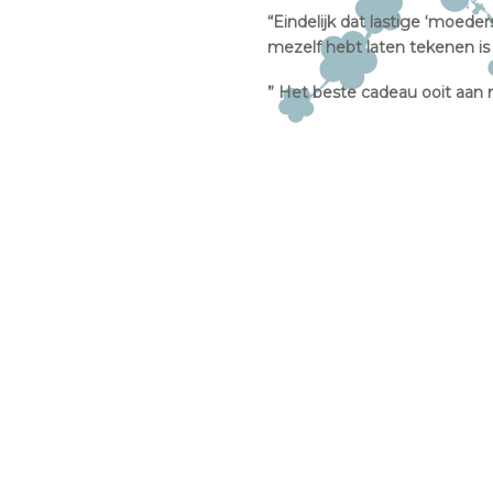
“Eindelijk dat lastige ‘moede
mezelf hebt laten tekenen is
” Het beste cadeau ooit aan 