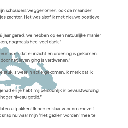
n mijn schouders weggenomen. ook de maanden
es zachter. Het was alsof ik met nieuwe positieve
38 jaar gered…we hebben op een natuurlijke manier
en, nogmaals heel veel dank.”
beurt is en dat er inzicht en ordening is gekomen.
door het leven ging is verdwenen.”
le stuk is weer in actie gekomen, ik merk dat ik
gehad en je hebt mij persoonlijk in bewustwording
 hoger niveau getild.”
laten uitpakken! Ik ben er klaar voor om mezelf
ik snap nu waar mijn ‘niet gezien worden’ mee te