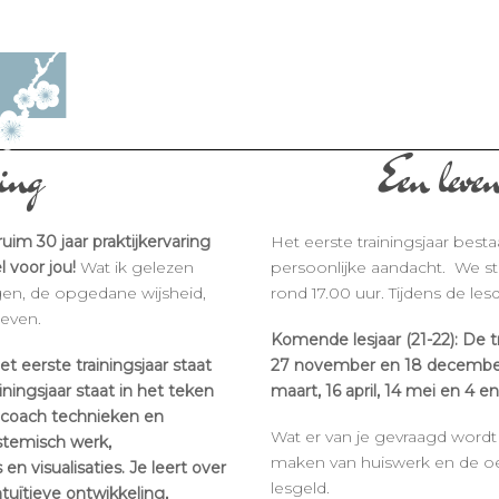
ing
Een levensver
ruim 30 jaar praktijkervaring
Het eerste trainingsjaar best
l voor jou!
Wat ik gelezen
persoonlijke aandacht. We st
gen, de opgedane wijsheid,
rond 17.00 uur. Tijdens de les
geven.
Komende lesjaar (21-22): De t
t eerste trainingsjaar staat
27 november en 18 december. D
iningsjaar staat in het teken
maart, 16 april, 14 mei en 4 en 
 coach technieken en
Wat er van je gevraagd wordt n
ystemisch werk,
maken van huiswerk en de oe
n visualisaties. Je leert over
lesgeld.
ntuïtieve ontwikkeling,