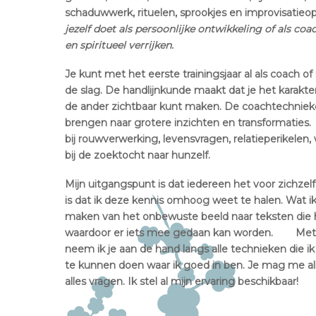
schaduwwerk, rituelen, sprookjes en improvisatieo
jezelf doet als persoonlijke ontwikkeling of als coac
en spiritueel verrijken.
Je kunt met het eerste trainingsjaar al als coach 
de slag. De handlijnkunde maakt dat je het karakt
de ander zichtbaar kunt maken. De coachtechnieke
brengen naar grotere inzichten en transformaties.
bij rouwverwerking, levensvragen, relatieperikelen
bij de zoektocht naar hunzelf.
Mijn uitgangspunt is dat iedereen het voor zichzelf
is dat ik deze kennis omhoog weet te halen. Wat ik
maken van het onbewuste beeld naar teksten die h
waardoor er iets mee gedaan kan worden. Met lie
neem ik je aan de hand langs alle technieken die
te kunnen doen waar ik goed in ben. Je mag me al
alles vragen. Ik stel al mijn ervaring beschikbaar!